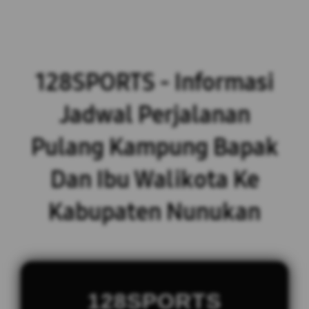
128SPORTS - Informasi
Jadwal Perjalanan
Pulang Kampung Bapak
Dan Ibu Walikota Ke
Kabupaten Nunukan
128SPORTS