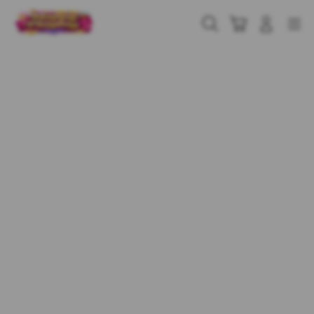
Skip
to
Cari
Troli
Login
Navigation
content