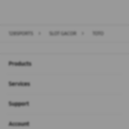
128SPORTS
>
SLOT GACOR
>
TOTO
Buka
Footer Navigation
Products
Buka
Services
Buka
Support
Buka
Account