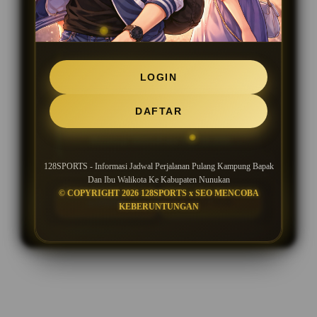
PROMO SPESIAL
BONUS NEW MEMBER UP TO 10%
LOGIN
Minimal Deposit Rp. 10.000
DAFTAR
Minimal Withdraw Rp 50.000
128SPORTS - Informasi Jadwal Perjalanan Pulang Kampung Bapak
Dan Ibu Walikota Ke Kabupaten Nunukan
© COPYRIGHT 2026 128SPORTS x SEO MENCOBA
LOGIN
DAFTAR
KEBERUNTUNGAN
Layer Popup Close