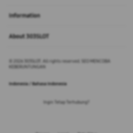
Buka
Information
Buka
About 303SLOT
© 2026 303SLOT. All rights reserved. SEO MENCOBA
KEBERUNTUNGAN
Indonesia / Bahasa Indonesia
Ingin Tetap Terhubung?