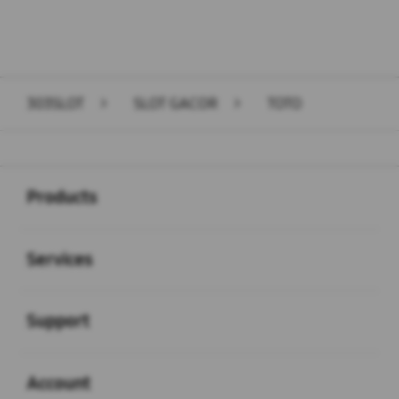
303SLOT
>
SLOT GACOR
>
TOTO
Buka
Footer Navigation
Products
Buka
Services
Buka
Support
Buka
Account