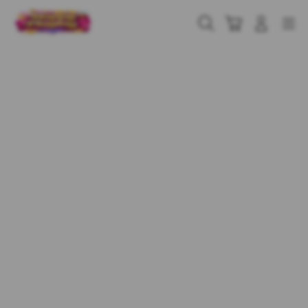
Skip
to
Cari
Troli
Login
Navigation
content