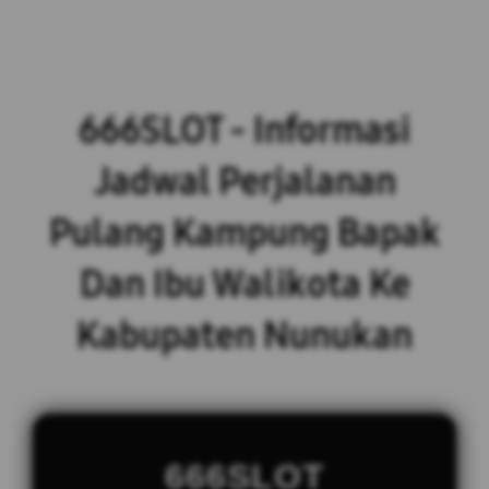
666SLOT - Informasi
Jadwal Perjalanan
Pulang Kampung Bapak
Dan Ibu Walikota Ke
Kabupaten Nunukan
666SLOT