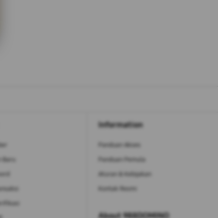
Information
ber
Panduan Akses
n Baru
Panduan Pemula
ord
Aturan & Kebijakan
ansaksi
Kontak Resmi
ifikasi
About 988DOMINO