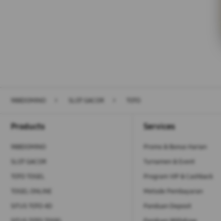
Layer Popup Close
988DOMINO
>
SLOT GACOR
>
TOTO
Footer Navigation
Products
Services
988DOMINO
Promo & Bonus Harian
SLOT GACOR
Turnamen & Event
TOTO TOGEL
Program VIP & Cashback
TOGEL ONLINE
Metode Pembayaran
SITUS TOTO 4D
Panduan Deposit