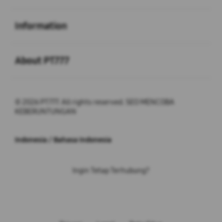
Buka
Information
Buka
About PT777
© 2026 PT777. All rights reserved. SEO MENCOBA
KEBERUNTUNGAN
Indonesia / Bahasa Indonesia
Ingin Tetap Terhubung?