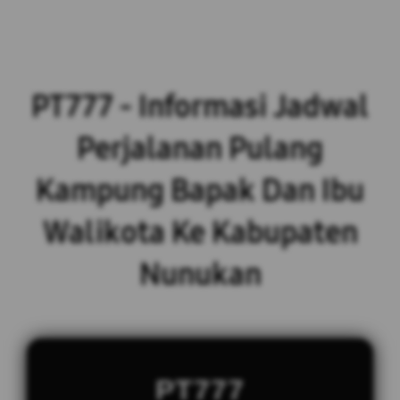
PT777 - Informasi Jadwal
Perjalanan Pulang
Kampung Bapak Dan Ibu
Walikota Ke Kabupaten
Nunukan
PT777