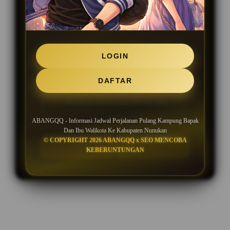
PROMO SPESIAL
BONUS NEW MEMBER UP TO 10%
LOGIN
Minimal Deposit Rp. 10.000
DAFTAR
Minimal Withdraw Rp 50.000
ABANGQQ - Informasi Jadwal Perjalanan Pulang Kampung Bapak
Dan Ibu Walikota Ke Kabupaten Nunukan
© COPYRIGHT 2026 ABANGQQ x SEO MENCOBA
LOGIN
DAFTAR
KEBERUNTUNGAN
Layer Popup Close