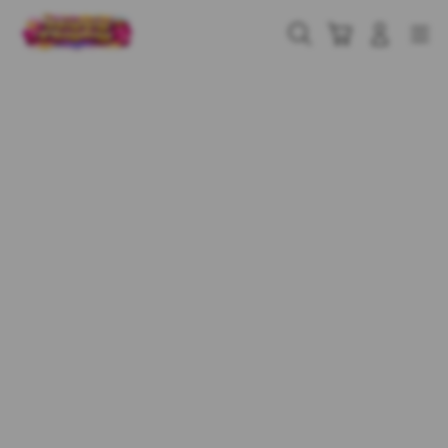
Skip
to
Cari
Troli
Login
Navigation
content