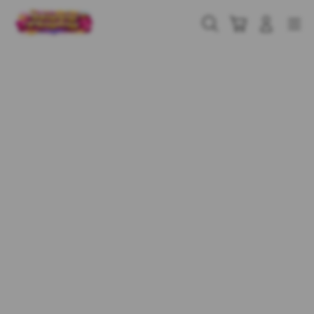
Skip
to
Cari
Troli
Login
Navigation
content