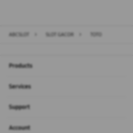
ABCSLOT
>
SLOT GACOR
>
TOTO
Buka
Footer Navigation
Products
Buka
Services
Buka
Support
Buka
Account