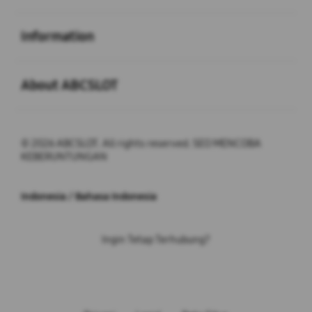
Buka
Information
Buka
About ABCSLOT
© 2026 ABCSLOT. All rights reserved. SEO MENCOBA
KEBERUNTUNGAN
Indonesia / Bahasa Indonesia
Ingin Tetap Terhubung?