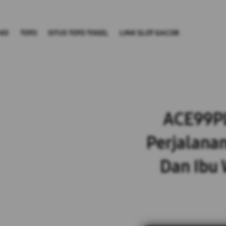
 4D
TOTO
SITUS TOTO TOGEL
LINK SLOT GACOR
ACE99PL
Perjalana
Dan Ibu