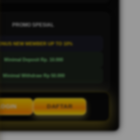
PROMO SPESIAL
ONUS NEW MEMBER UP TO 10%
Minimal Deposit Rp. 10.000
Minimal Withdraw Rp 50.000
LOGIN
DAFTAR