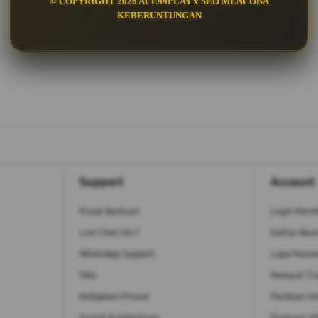
© COPYRIGHT 2026 ACE99PLAY x SEO MENCOBA
KEBERUNTUNGAN
Support
Account
Pusat Bantuan
Login Mem
Live Chat 24/7
Daftar Aku
WhatsApp Support
Lupa Passw
FAQ
Riwayat Tr
Kebijakan Privasi
Panduan Ver