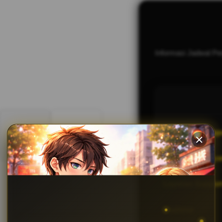
Informasi Jadwal P
+4 lebih
Penilaian Pengg
banyak
Sistem Pembayar
Layanan Suppor
Platform