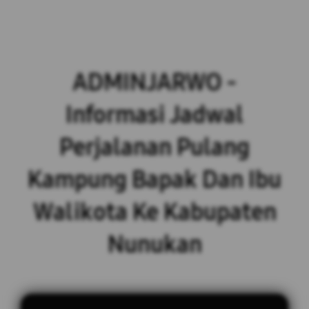
ADMINJARWO -
Informasi Jadwal
Perjalanan Pulang
Kampung Bapak Dan Ibu
Walikota Ke Kabupaten
Nunukan