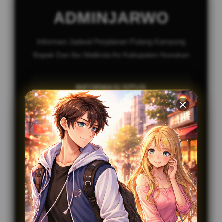
ADMINJARWO
Informasi Jadwal Perjalanan Pulang Kampung
Bapak Dan Ibu Walikota Ke Kabupaten Nunukan
INFORMASI SITUS
Penilaian Pengguna
785.859.598+
Sistem Pembayaran Cash /
10
Metode
Transfer Via M-Banking
Layanan Support
24/7
Platform
Multi-Playing