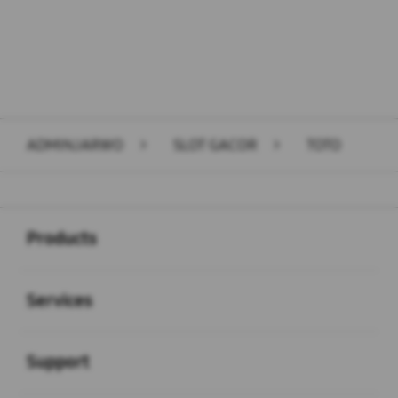
ADMINJARWO
>
SLOT GACOR
>
TOTO
Buka
Footer Navigation
Products
Buka
Services
Buka
Support
Buka