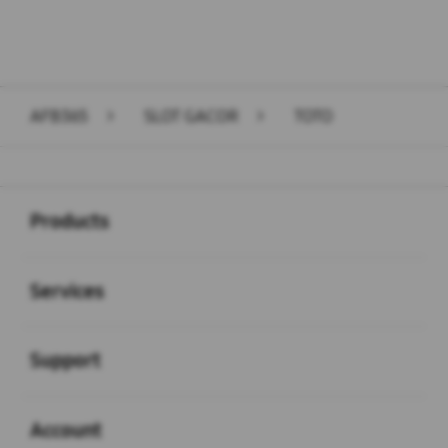
AFB365
>
SLOT GACOR
>
TOTO
Buka
Footer Navigation
Products
Buka
Services
Buka
Support
Buka
Account