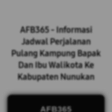
AFB365 - Informasi
Jadwal Perjalanan
Pulang Kampung Bapak
Dan Ibu Walikota Ke
Kabupaten Nunukan
AFB365