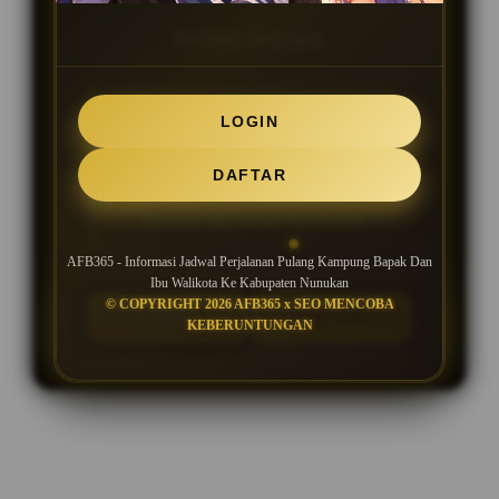
PROMO SPESIAL
BONUS NEW MEMBER UP TO 10%
LOGIN
Minimal Deposit Rp. 10.000
DAFTAR
Minimal Withdraw Rp 50.000
AFB365 - Informasi Jadwal Perjalanan Pulang Kampung Bapak Dan
Ibu Walikota Ke Kabupaten Nunukan
© COPYRIGHT 2026 AFB365 x SEO MENCOBA
LOGIN
DAFTAR
KEBERUNTUNGAN
Layer Popup Close