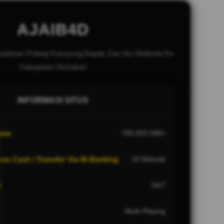
AJAIB4D
erjalanan Pulang Kampung Bapak Dan Ibu Walikota Ke
Kabupaten Nunukan
INFORMASI SITUS
una
785.859.598+
an Cash / Transfer Via M-Banking
10 Metode
t
24/7
Multi-Playing