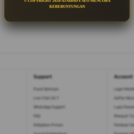
© COPYRIGHT 2026 AJAIB4D x SEO MENCOBA
KEBERUNTUNGAN
Support
Account
Pusat Bantuan
Login Mem
Live Chat 24/7
Daftar Aku
WhatsApp Support
Lupa Passw
FAQ
Riwayat Tr
Kebijakan Privasi
Panduan Ver