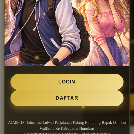
B
LOGIN
DAFTAR
AJAIB4D - Informasi Jadwal Perjalanan Pulang Kampung Bapak Dan Ibu
Walikota Ke Kabupaten Nunukan