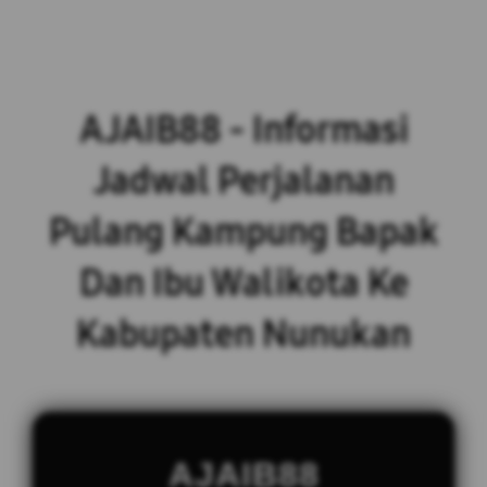
AJAIB88 - Informasi
Jadwal Perjalanan
Pulang Kampung Bapak
Dan Ibu Walikota Ke
Kabupaten Nunukan
AJAIB88