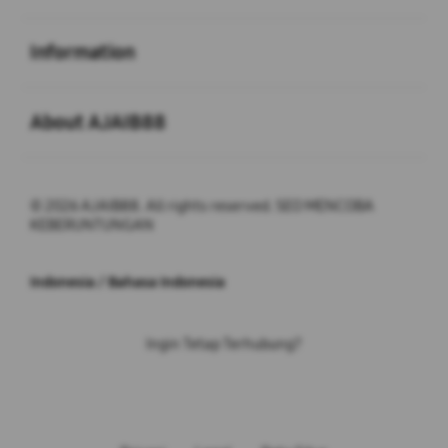
Buka
Information
Buka
About AJAIB88
© 2026 AJAIB88. All rights reserved. SEO MENCOBA
KEBERUNTUNGAN
Indonesia / Bahasa Indonesia
Ingin Tetap Terhubung?