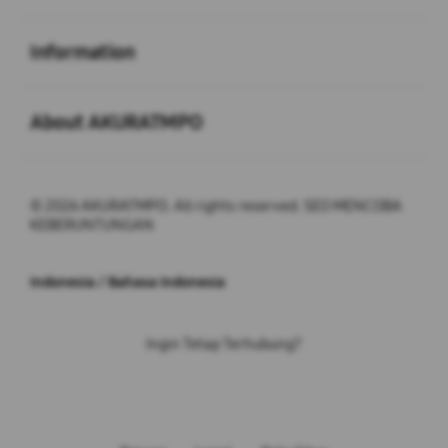
Buka
Information
Buka
About AKURATMPO
© 2026 AKURATMPO. All rights reserved. SEO MENCOBA
KEBERUNTUNGAN
Indonesia / Bahasa Indonesia
Ingin Tetap Terhubung?