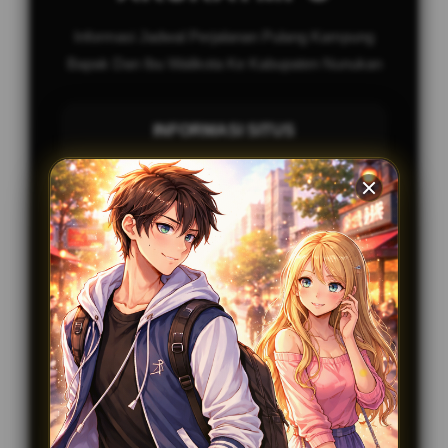
Informasi Jadwal Perjalanan Pulang Kampung
Bapak Dan Ibu Walikota Ke Kabupaten Nunukan
INFORMASI SITUS
Penilaian Pengguna
785.859.598+
Sistem Pembayaran Cash /
10
Metode
Transfer Via M-Banking
Layanan Support
24/7
Platform
Multi-Playing