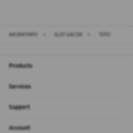
AKURATMPO
>
SLOT GACOR
>
TOTO
Buka
Footer Navigation
Products
Buka
Services
Buka
Support
Buka
Account