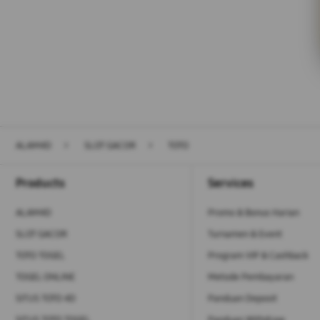
Layer Popup Close
ALAM4D
>
SLOT GACOR
>
TOTO
Footer Navigation
Products
Services
ALAM4D
Promo & Bonus Harian
SLOT GACOR
Turnamen & Event
TOTO TOGEL
Program VIP & Cashback
TOGEL ONLINE
Metode Pembayaran
SITUS TOTO 4D
Panduan Deposit