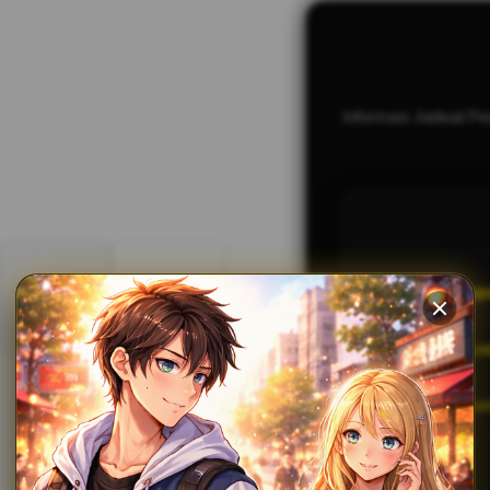
Informasi Jadwal P
+4 lebih
Penilaian Pengg
banyak
Sistem Pembayar
Layanan Suppor
Platform