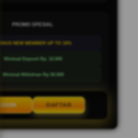
PROMO SPESIAL
ONUS NEW MEMBER UP TO 10%
Minimal Deposit Rp. 10.000
Minimal Withdraw Rp 50.000
LOGIN
DAFTAR