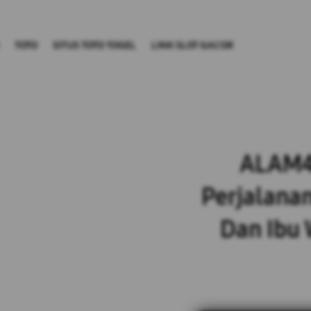
TOTO
SITUS TOTO TOGEL
LINK SLOT GACOR
ALAM4D
Perjalana
Dan Ibu