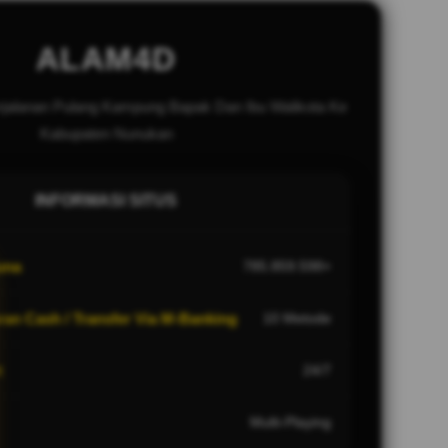
ALAM4D
erjalanan Pulang Kampung Bapak Dan Ibu Walikota Ke
Kabupaten Nunukan
INFORMASI SITUS
una
785.859.598+
an Cash / Transfer Via M-Banking
10 Metode
t
24/7
Multi-Playing