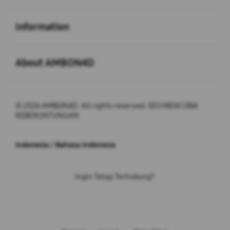
Buka
Information
Buka
About AMBON4D
© 2026 AMBON4D. All rights reserved. SEO MENCOBA
KEBERUNTUNGAN
Indonesia / Bahasa Indonesia
Ingin Tetap Terhubung?