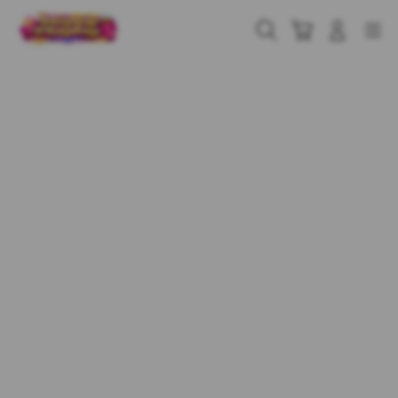
Skip
to
Cari
Troli
Login
Navigation
content