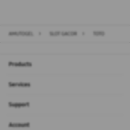
AMUTOGEL
>
SLOT GACOR
>
TOTO
Buka
Footer Navigation
Products
Buka
Services
Buka
Support
Buka
Account