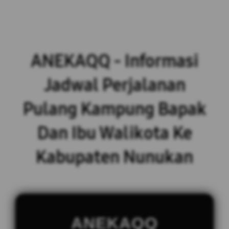
ANEKAQQ - Informasi
Jadwal Perjalanan
Pulang Kampung Bapak
Dan Ibu Walikota Ke
Kabupaten Nunukan
ANEKAQQ