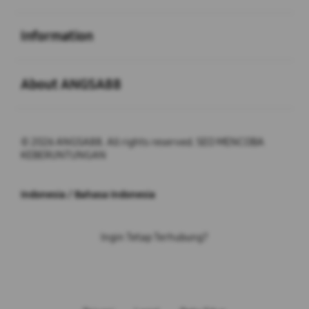
Buka
Information
Buka
About ANGSA88
© 2026 ANGSA88. All rights reserved. SEO MENCOBA
KEBERUNTUNGAN
Indonesia / Bahasa Indonesia
Ingin Tetap Terhubung?