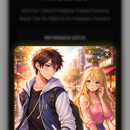
Informasi Jadwal Perjalanan Pulang Kampung
Bapak Dan Ibu Walikota Ke Kabupaten Nunukan
INFORMASI SITUS
Penilaian Pengguna
785.859.598+
Sistem Pembayaran Cash /
10
Metode
Transfer Via M-Banking
Layanan Support
24/7
Platform
Multi-Playing