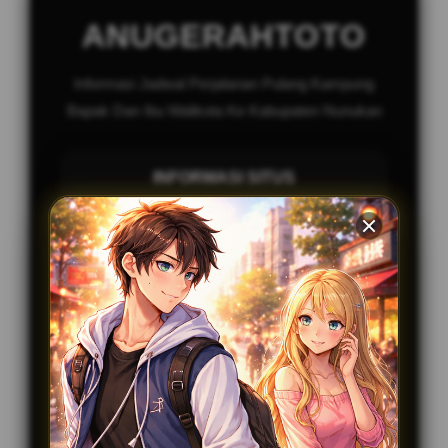
ANUGERAHTOTO
Informasi Jadwal Perjalanan Pulang Kampung
Bapak Dan Ibu Walikota Ke Kabupaten Nunukan
INFORMASI SITUS
Penilaian Pengguna
785.859.598+
Sistem Pembayaran Cash /
10
Metode
Transfer Via M-Banking
Layanan Support
24/7
Platform
Multi-Playing