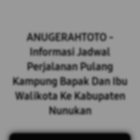
ANUGERAHTOTO -
Informasi Jadwal
Perjalanan Pulang
Kampung Bapak Dan Ibu
Walikota Ke Kabupaten
Nunukan