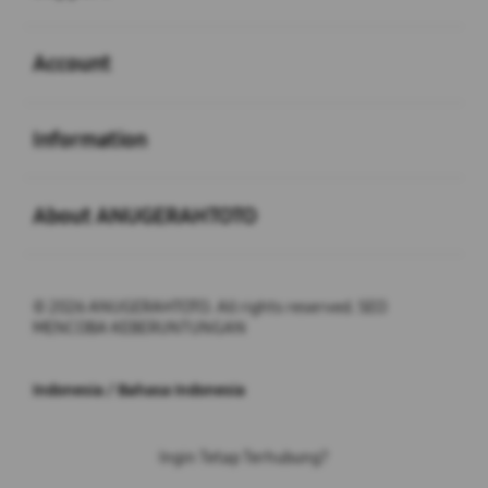
Buka
Account
Buka
Information
Buka
About ANUGERAHTOTO
© 2026 ANUGERAHTOTO. All rights reserved. SEO
MENCOBA KEBERUNTUNGAN
Indonesia / Bahasa Indonesia
Ingin Tetap Terhubung?