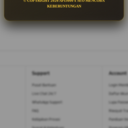
© COPYRIGHT 2026 API5000 x SEO MENCOBA
KEBERUNTUNGAN
Support
Account
Pusat Bantuan
Login Mem
Live Chat 24/7
Daftar Aku
WhatsApp Support
Lupa Passw
FAQ
Riwayat Tr
Kebijakan Privasi
Panduan Ver