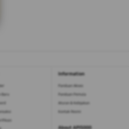
Information
ber
Panduan Akses
n Baru
Panduan Pemula
ord
Aturan & Kebijakan
ansaksi
Kontak Resmi
ifikasi
About API5000