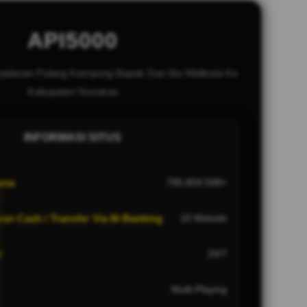
API5000
erjalanan Pulang Kampung Bapak Dan Ibu Walikota Ke
Kabupaten Nunukan
INFORMASI SITUS
una
785.859.598+
an Cash / Transfer Via M-Banking
10 Metode
t
24/7
Multi-Playing