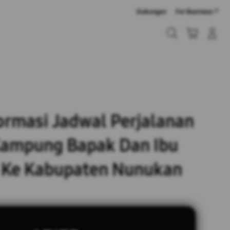
Dukungan
For Business
Cari
Troli
Login/Sign-Up
Cari
formasi Jadwal Perjalanan
Kampung Bapak Dan Ibu
 Ke Kabupaten Nunukan