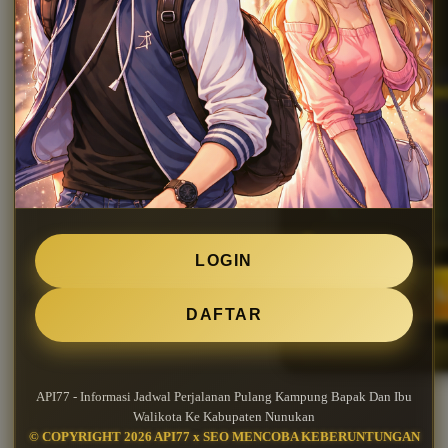
B
LOGIN
DAFTAR
API77 - Informasi Jadwal Perjalanan Pulang Kampung Bapak Dan Ibu
Walikota Ke Kabupaten Nunukan
© COPYRIGHT 2026 API77 x SEO MENCOBA KEBERUNTUNGAN