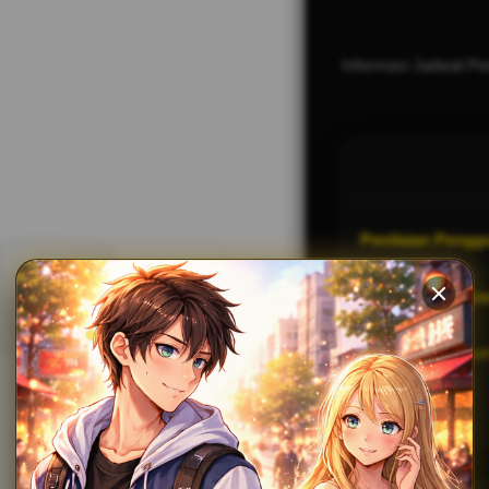
Informasi Jadwal P
Penilaian Pengg
+4 lebih
Sistem Pembayar
banyak
Layanan Suppor
Platform