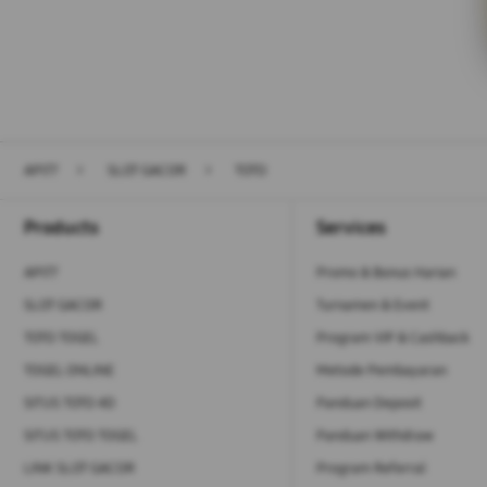
API77
>
SLOT GACOR
>
TOTO
Footer Navigation
Products
Services
API77
Promo & Bonus Harian
SLOT GACOR
Turnamen & Event
TOTO TOGEL
Program VIP & Cashback
TOGEL ONLINE
Metode Pembayaran
SITUS TOTO 4D
Panduan Deposit
SITUS TOTO TOGEL
Panduan Withdraw
LINK SLOT GACOR
Program Referral