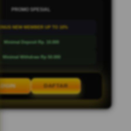
PROMO SPESIAL
ONUS NEW MEMBER UP TO 10%
Minimal Deposit Rp. 10.000
Minimal Withdraw Rp 50.000
LOGIN
DAFTAR