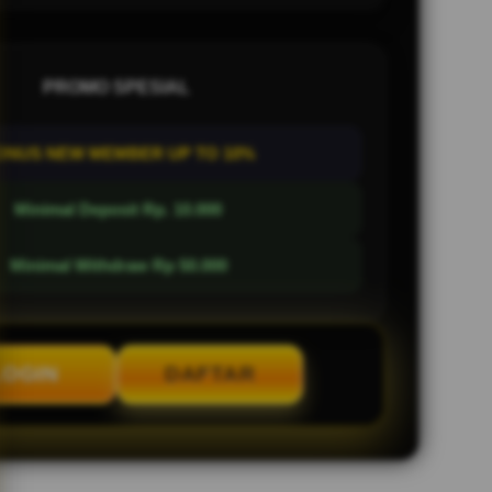
PROMO SPESIAL
ONUS NEW MEMBER UP TO 10%
Minimal Deposit Rp. 10.000
Minimal Withdraw Rp 50.000
LOGIN
DAFTAR