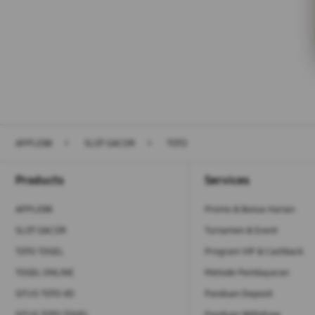
Layer Popup Close
APPLE88
>
SLOT GACOR
>
TOTO
Footer Navigation
Products
Services
APPLE88
Promo & Bonus Harian
SLOT GACOR
Turnamen & Event
TOTO TOGEL
Program VIP & Cashback
TOGEL ONLINE
Metode Pembayaran
SITUS TOTO 4D
Panduan Deposit