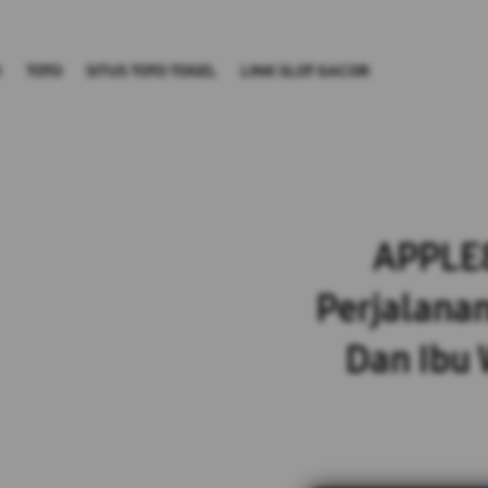
D
TOTO
SITUS TOTO TOGEL
LINK SLOT GACOR
APPLE8
Perjalana
Dan Ibu