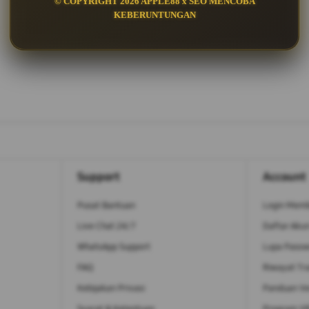
© COPYRIGHT 2026 APPLE88 x SEO MENCOBA
KEBERUNTUNGAN
Support
Account
Pusat Bantuan
Login Mem
Live Chat 24/7
Daftar Aku
WhatsApp Support
Lupa Passw
FAQ
Riwayat Tr
Kebijakan Privasi
Panduan Ver