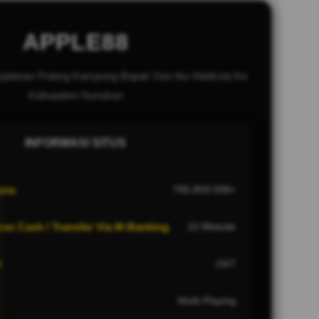
APPLE88
erjalanan Pulang Kampung Bapak Dan Ibu Walikota Ke
Kabupaten Nunukan
INFORMASI SITUS
una
785.859.598+
an Cash / Transfer Via M-Banking
10 Metode
t
24/7
Multi-Playing