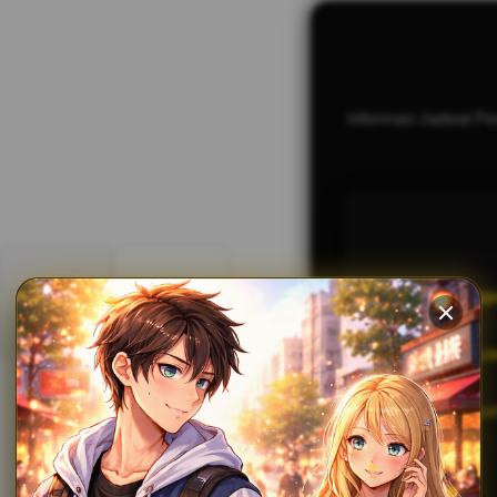
Informasi Jadwal P
+4 lebih
Penilaian Pengg
banyak
Sistem Pembayar
Layanan Suppor
Platform