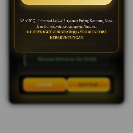
PROMO SPESIAL
ARAHQQ - Informasi Jadwal Perjalanan Pulang Kampung Bapak
Dan Ibu Walikota Ke Kabupaten Nunukan
BONUS NEW MEMBER UP TO 10%
© COPYRIGHT 2026 ARAHQQ x SEO MENCOBA
KEBERUNTUNGAN
Minimal Deposit Rp. 10.000
Minimal Withdraw Rp 50.000
LOGIN
DAFTAR
Layer Popup Close