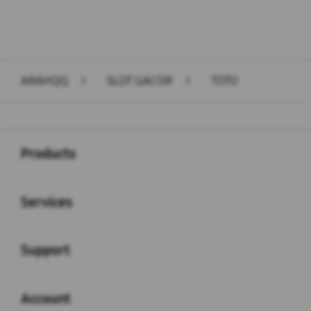
ARAHQQ
>
SLOT GACOR
>
TOTO
Buka
Footer Navigation
Products
Buka
Services
Buka
Support
Buka
Account