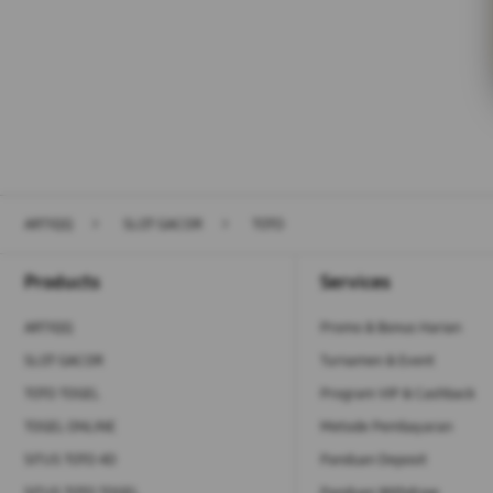
Layer Popup Close
ARTIQQ
>
SLOT GACOR
>
TOTO
Footer Navigation
Products
Services
ARTIQQ
Promo & Bonus Harian
SLOT GACOR
Turnamen & Event
TOTO TOGEL
Program VIP & Cashback
TOGEL ONLINE
Metode Pembayaran
SITUS TOTO 4D
Panduan Deposit