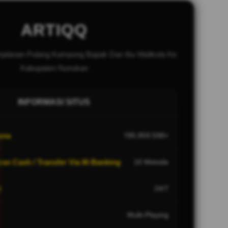
ARTIQQ
erjalanan Pulang Kampung Bapak Dan Ibu Walikota Ke
Kabupaten Nunukan
INFORMASI SITUS
una
785.859.598+
an Cash / Transfer Via M-Banking
10 Metode
t
24/7
Multi-Playing