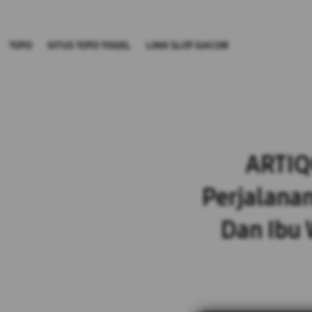
TOTO
SITUS TOTO TOGEL
LINK SLOT GACOR
ARTIQ
Perjalana
Dan Ibu