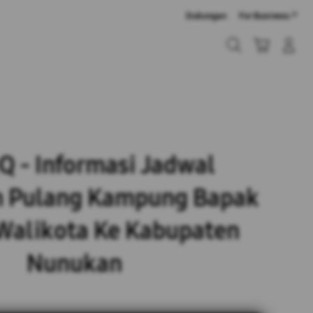
Dukungan
For Business
Cari
Troli
Login/Sign-Up
Cari
Q - Informasi Jadwal
n Pulang Kampung Bapak
 Walikota Ke Kabupaten
Nunukan