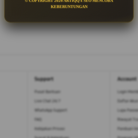
© COPYRIGHT 2026 ARTIQQ x SEO MENCOBA
KEBERUNTUNGAN
Support
Account
Pusat Bantuan
Login Mem
Live Chat 24/7
Daftar Aku
WhatsApp Support
Lupa Passw
FAQ
Riwayat Tr
Kebijakan Privasi
Panduan Ver