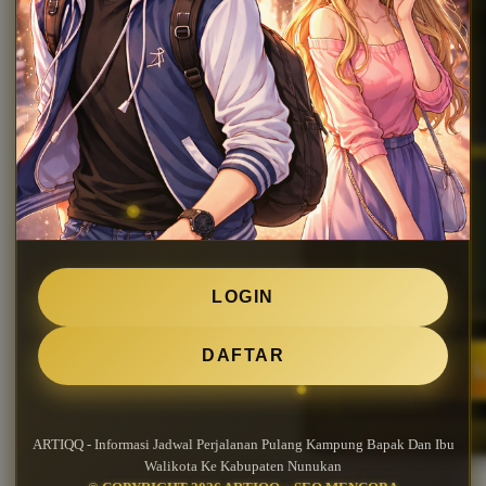
B
LOGIN
DAFTAR
ARTIQQ - Informasi Jadwal Perjalanan Pulang Kampung Bapak Dan Ibu
Walikota Ke Kabupaten Nunukan