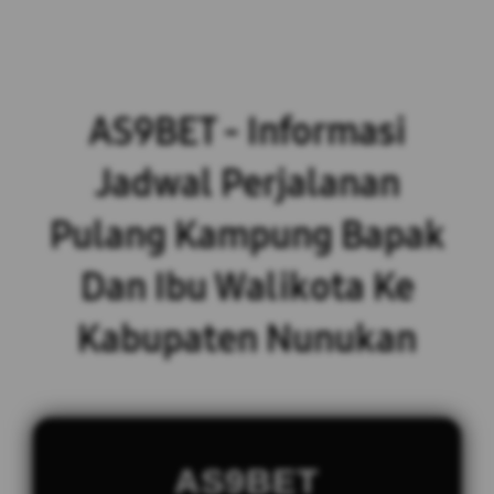
AS9BET - Informasi
Jadwal Perjalanan
Pulang Kampung Bapak
Dan Ibu Walikota Ke
Kabupaten Nunukan
AS9BET