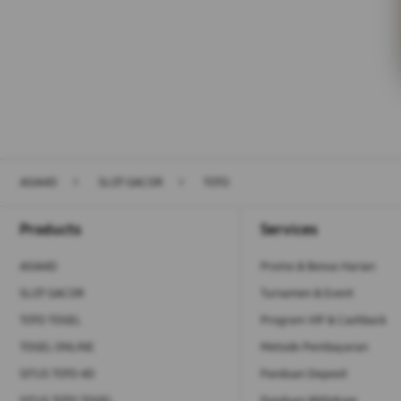
Layer Popup Close
ASIA4D
>
SLOT GACOR
>
TOTO
Footer Navigation
Products
Services
ASIA4D
Promo & Bonus Harian
SLOT GACOR
Turnamen & Event
TOTO TOGEL
Program VIP & Cashback
TOGEL ONLINE
Metode Pembayaran
SITUS TOTO 4D
Panduan Deposit