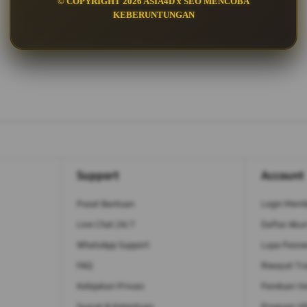
© COPYRIGHT 2026 ASIA4D x SEO MENCOBA
KEBERUNTUNGAN
Support
Account
Pusat Bantuan
Login Mem
Live Chat 24/7
Daftar Aku
WhatsApp Support
Lupa Passw
FAQ
Riwayat Tr
Kebijakan Privasi
Panduan Ver