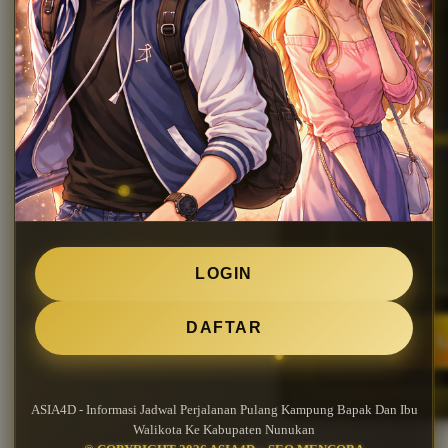
B
LOGIN
DAFTAR
ASIA4D - Informasi Jadwal Perjalanan Pulang Kampung Bapak Dan Ibu
Walikota Ke Kabupaten Nunukan