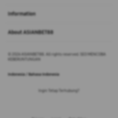
Buka
Information
Buka
About ASIANBET88
© 2026 ASIANBET88. All rights reserved. SEO MENCOBA
KEBERUNTUNGAN
Indonesia / Bahasa Indonesia
Ingin Tetap Terhubung?