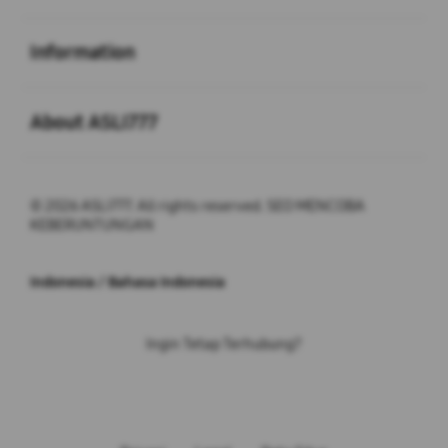
Buka
Information
Buka
About ASLI777
© 2026 ASLI777. All rights reserved. SEO MENCOBA
KEBERUNTUNGAN
Indonesia / Bahasa Indonesia
Ingin Tetap Terhubung?