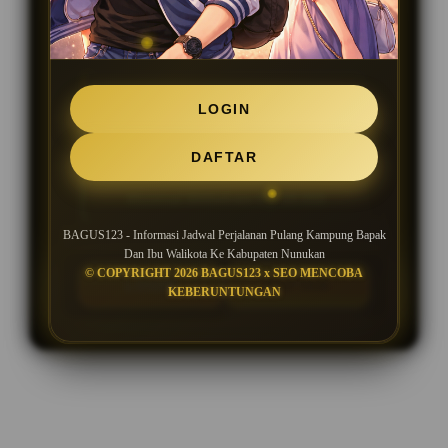
PROMO SPESIAL
BONUS NEW MEMBER UP TO 10%
LOGIN
Minimal Deposit Rp. 10.000
DAFTAR
Minimal Withdraw Rp 50.000
BAGUS123 - Informasi Jadwal Perjalanan Pulang Kampung Bapak
Dan Ibu Walikota Ke Kabupaten Nunukan
© COPYRIGHT 2026 BAGUS123 x SEO MENCOBA
LOGIN
DAFTAR
KEBERUNTUNGAN
Layer Popup Close