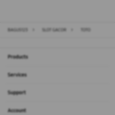
BAGUS123
>
SLOT GACOR
>
TOTO
Buka
Footer Navigation
Products
Buka
Services
Buka
Support
Buka
Account