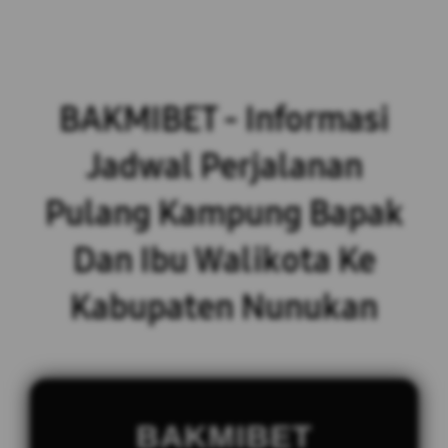
BAKMIBET - Informasi
Jadwal Perjalanan
Pulang Kampung Bapak
Dan Ibu Walikota Ke
Kabupaten Nunukan
BAKMIBET