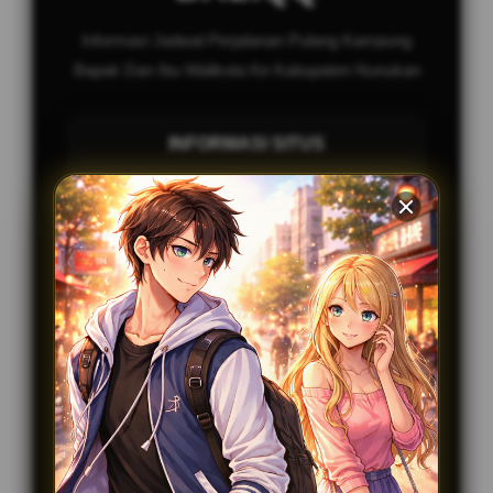
Informasi Jadwal Perjalanan Pulang Kampung
Bapak Dan Ibu Walikota Ke Kabupaten Nunukan
INFORMASI SITUS
Penilaian Pengguna
785.859.598+
Sistem Pembayaran Cash /
10
Metode
Transfer Via M-Banking
Layanan Support
24/7
Platform
Multi-Playing