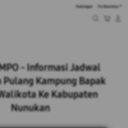
Dukungan
For Business
Cari
Troli
Login/Sign-Up
Cari
PO - Informasi Jadwal
n Pulang Kampung Bapak
 Walikota Ke Kabupaten
Nunukan