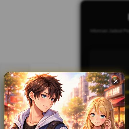
Informasi Jadwal P
+4 lebih
Penilaian Pengg
banyak
Sistem Pembayar
Layanan Suppor
Platform