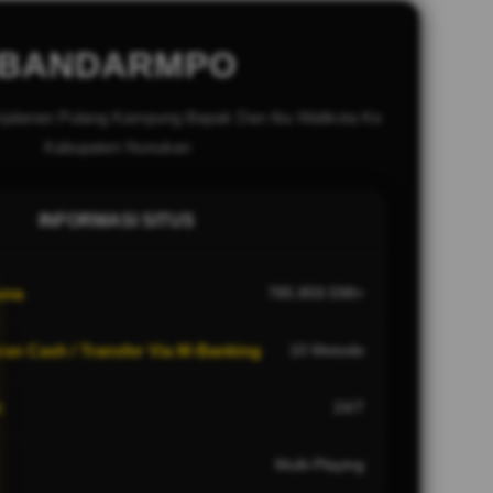
BANDARMPO
erjalanan Pulang Kampung Bapak Dan Ibu Walikota Ke
Kabupaten Nunukan
INFORMASI SITUS
una
785.859.598+
an Cash / Transfer Via M-Banking
10 Metode
t
24/7
Multi-Playing