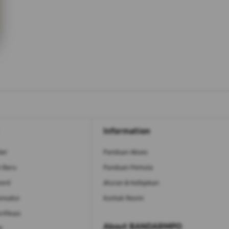
Information
ber
Panduan Akses
n Baru
Panduan Pemula
ord
Aturan & Kebijakan
ansaksi
Kontak Resmi
ifikasi
About BANDARMPO