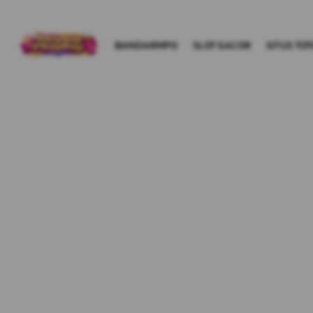
Skip
to
content
BANDARMPO
SLOT GACOR
SITUS TOT