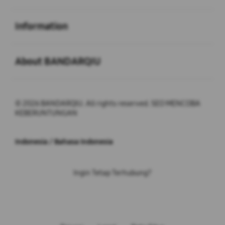
Buka
Information
Buka
About BANDARQIU
© 2026 BANDARQIU. All rights reserved. SEO MENCOBA
KEBERUNTUNGAN
Indonesia / Bahasa Indonesia
Ingin Tetap Terhubung?