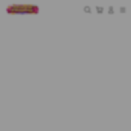
Skip
to
Cari
Troli
Login
Navigation
content