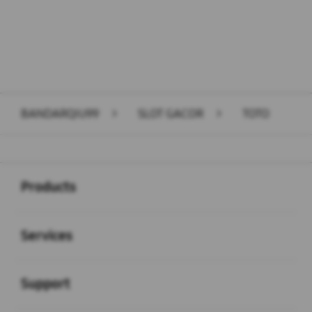
BANDARQIU99
>
SLOT GACOR
>
TOTO
Buka
Footer Navigation
Products
Buka
Services
Buka
Support
Buka