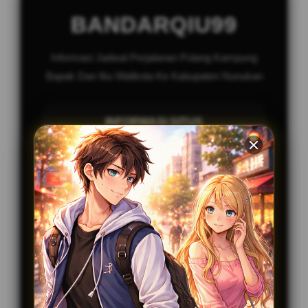
BANDARQIU99
Informasi Jadwal Perjalanan Pulang Kampung
Bapak Dan Ibu Walikota Ke Kabupaten Nunukan
INFORMASI SITUS
Penilaian Pengguna
785.859.598+
Sistem Pembayaran Cash /
10
Metode
Transfer Via M-Banking
Layanan Support
24/7
Platform
Multi-Playing