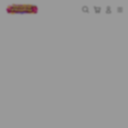
Skip
to
Cari
Troli
Login
Navigation
content