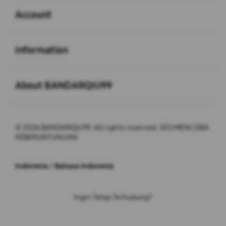
Account
Buka
Information
Buka
About BANDARQIU99
© 2026 BANDARQIU99. All rights reserved. SEO MENCOBA
KEBERUNTUNGAN
Indonesia / Bahasa Indonesia
Ingin Tetap Terhubung?