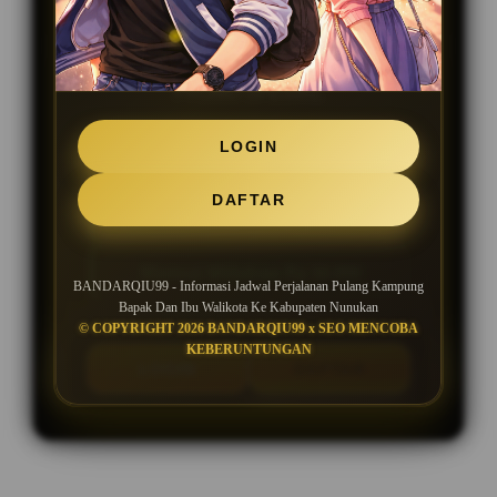
PROMO SPESIAL
LOGIN
BONUS NEW MEMBER UP TO 10%
DAFTAR
Minimal Deposit Rp. 10.000
Minimal Withdraw Rp 50.000
BANDARQIU99 - Informasi Jadwal Perjalanan Pulang Kampung
Bapak Dan Ibu Walikota Ke Kabupaten Nunukan
© COPYRIGHT 2026 BANDARQIU99 x SEO MENCOBA
KEBERUNTUNGAN
LOGIN
DAFTAR
Layer Popup Close