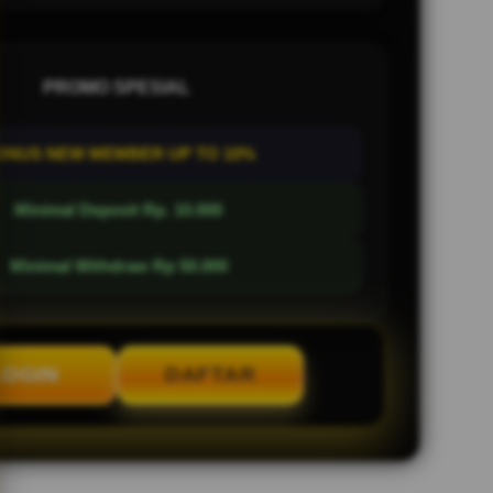
PROMO SPESIAL
ONUS NEW MEMBER UP TO 10%
Minimal Deposit Rp. 10.000
Minimal Withdraw Rp 50.000
LOGIN
DAFTAR