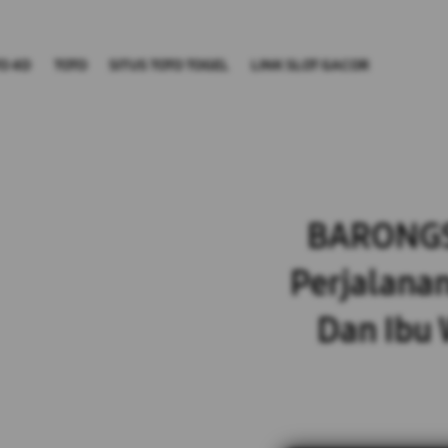
TO 4D
TOTO
SITUS TOTO TOGEL
LINK SLOT GACOR
BARONGSL
Perjalana
Dan Ibu