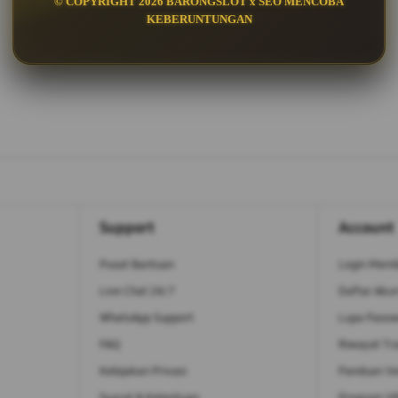
© COPYRIGHT 2026 BARONGSLOT x SEO MENCOBA
KEBERUNTUNGAN
Support
Account
Pusat Bantuan
Login Mem
Live Chat 24/7
Daftar Aku
WhatsApp Support
Lupa Passw
FAQ
Riwayat Tr
Kebijakan Privasi
Panduan Ver