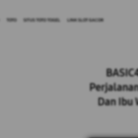
TOTO
SITUS TOTO TOGEL
LINK SLOT GACOR
BASIC4
Perjalana
Dan Ibu