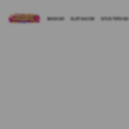
Skip
to
content
BASIC4D
SLOT GACOR
SITUS TOTO 4D