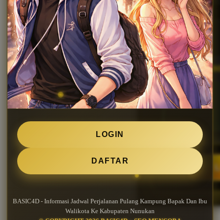
B
LOGIN
DAFTAR
BASIC4D - Informasi Jadwal Perjalanan Pulang Kampung Bapak Dan Ibu
Walikota Ke Kabupaten Nunukan