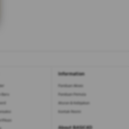
Information
ber
Panduan Akses
n Baru
Panduan Pemula
ord
Aturan & Kebijakan
ansaksi
Kontak Resmi
ifikasi
About BASIC4D