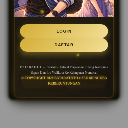
PROMO SPESIAL
BONUS NEW MEMBER UP TO 10%
LOGIN
Minimal Deposit Rp. 10.000
DAFTAR
Minimal Withdraw Rp 50.000
BATARATOTO - Informasi Jadwal Perjalanan Pulang Kampung
Bapak Dan Ibu Walikota Ke Kabupaten Nunukan
© COPYRIGHT 2026 BATARATOTO x SEO MENCOBA
LOGIN
DAFTAR
KEBERUNTUNGAN
Layer Popup Close