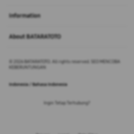
Buka
Information
Buka
About BATARATOTO
© 2026 BATARATOTO. All rights reserved. SEO MENCOBA
KEBERUNTUNGAN
Indonesia / Bahasa Indonesia
Ingin Tetap Terhubung?