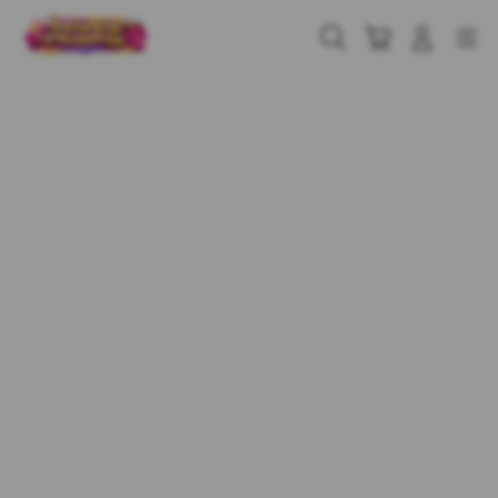
Skip
to
Cari
Troli
Login
Navigation
content