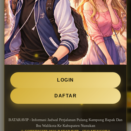
B
LOGIN
DAFTAR
BATARAVIP - Informasi Jadwal Perjalanan Pulang Kampung Bapak Dan
Ibu Walikota Ke Kabupaten Nunukan