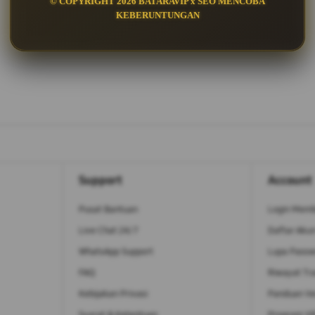
© COPYRIGHT 2026 BATARAVIP x SEO MENCOBA
KEBERUNTUNGAN
Support
Account
Pusat Bantuan
Login Mem
Live Chat 24/7
Daftar Aku
WhatsApp Support
Lupa Passw
FAQ
Riwayat Tr
Kebijakan Privasi
Panduan Ver