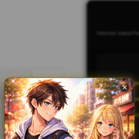
Informasi Jadwal P
+4 lebih
Penilaian Pengg
banyak
Sistem Pembayar
Layanan Suppor
Platform