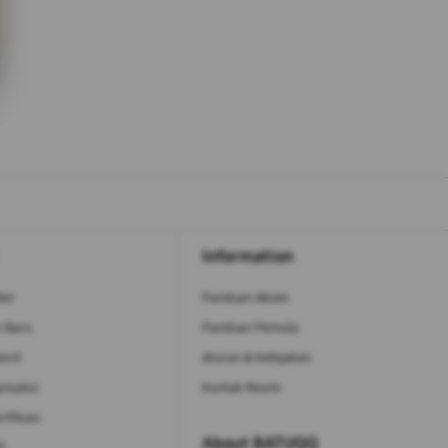
Information
ber
Panduan Akses
n Baru
Panduan Pemula
ord
Aturan & Kebijakan
ansaksi
Kontak Resmi
ifikasi
About BATUQQ