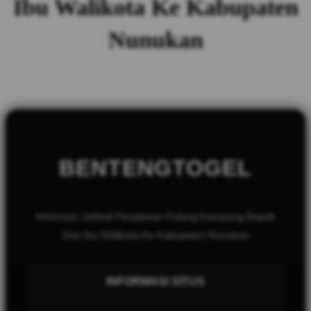
Ibu Walikota Ke Kabupaten
Nunukan
BENTENGTOGEL
Informasi Jadwal Perjalanan Pulang Kampung Bapak
Dan Ibu Walikota Ke Kabupaten Nunukan
INFORMASI SITUS