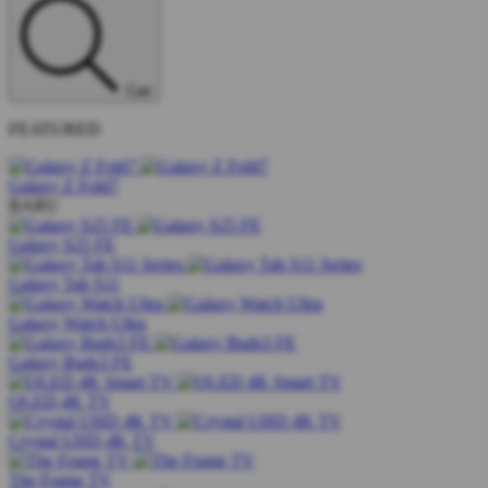
Cari
FEATURED
Galaxy Z Fold7
BARU
Galaxy S25 FE
Galaxy Tab S11
Galaxy Watch Ultra
Galaxy Buds3 FE
QLED 4K TV
Crystal UHD 4K TV
The Frame TV