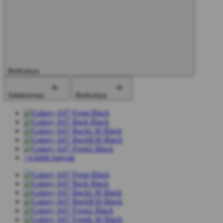
Berikutnya
Sebelumnya
Berikutnya
+4 lebih banyak