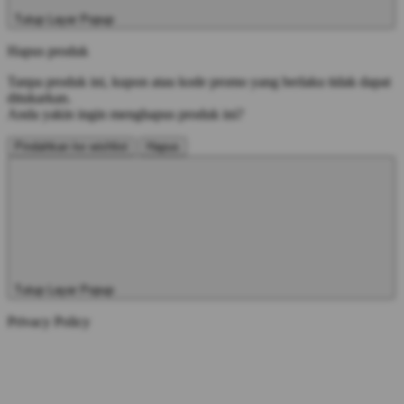
Tutup Layar Popup
Hapus produk
Tanpa produk ini, kupon atau kode promo yang berlaku tidak dapat
ditukarkan.
Anda yakin ingin menghapus produk ini?
Pindahkan ke wishlist
Hapus
Tutup Layar Popup
Privacy Policy