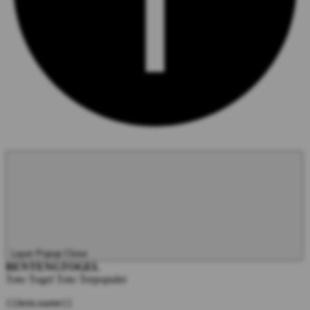
Layer Popup Close
BENTENGTOGEL
Toto Togel
Toto
Terpopuler
{{item.name}}