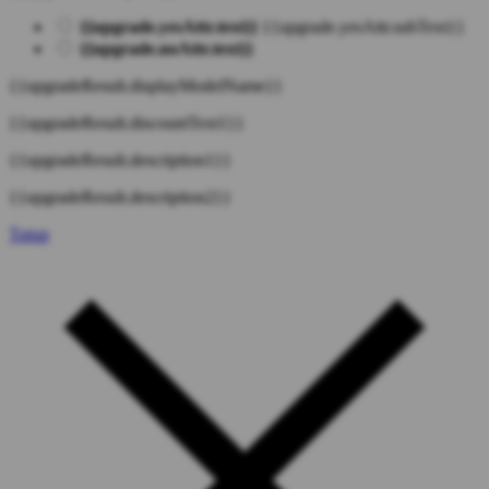
{{upgrade.yesAttr.text}}
{{upgrade.yesAttr.subText}}
{{upgrade.noAttr.text}}
{{upgradeResult.displayModelName}}
{{upgradeResult.discountText1}}
{{upgradeResult.description1}}
{{upgradeResult.description2}}
Tutup