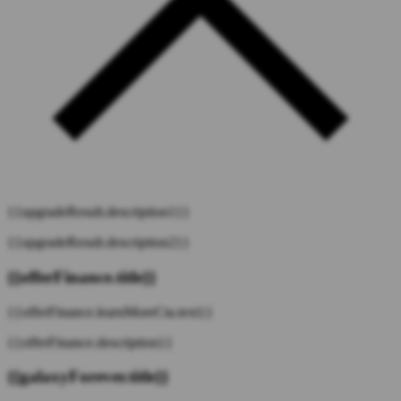
{{upgradeResult.description1}}
{{upgradeResult.description2}}
{{offerFinance.title}}
{{offerFinance.learnMoreCta.text}}
{{offerFinance.description}}
{{galaxyForever.title}}