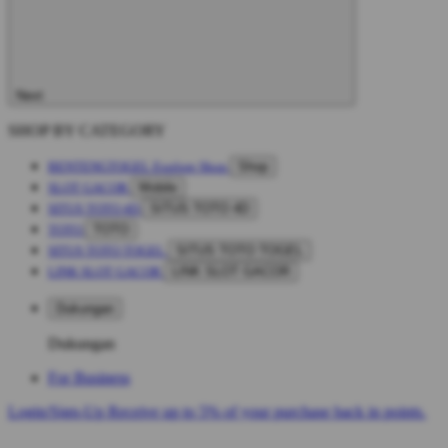
Next
SHOP BY CATEGORY
BENTENGTOGEL
Explore Shop
Shop
SLOT GACOR
Mobile
SITUS TOTO 4D
SITUS TOTO 4D
TOTO
TOTO
SITUS TOTO TOGEL
SITUS TOTO TOGEL
LINK SLOT GACOR
LINK SLOT GACOR
Dukungan
Dukungan
For Business
Login/Sign-Up
Receive up to 5% of your purchase back in points.