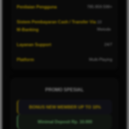
Penilaian Pengguna
785.859.598+
Sistem Pembayaran Cash / Transfer Via
10
Metode
M-Banking
Layanan Support
24/7
Platform
Multi-Playing
PROMO SPESIAL
BONUS NEW MEMBER UP TO 10%
Minimal Deposit Rp. 10.000