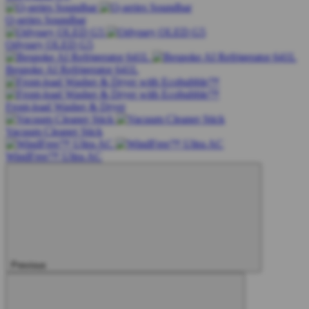
Q-series Soundbar
Odyssey OLED G5
Bespoke AI Refrigerator 641L
Front-load Washer & Dryer
Vacuum Cleaner Stick
WindFree™ Ultra AC
Previous