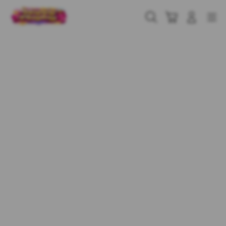
Skip
to
Cari
Troli
Login
Navigation
content