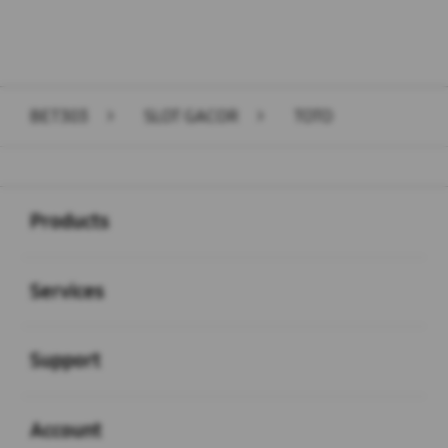
BET303
>
SLOT GACOR
>
TOTO
Buka
Footer Navigation
Products
Buka
Services
Buka
Support
Buka
Account