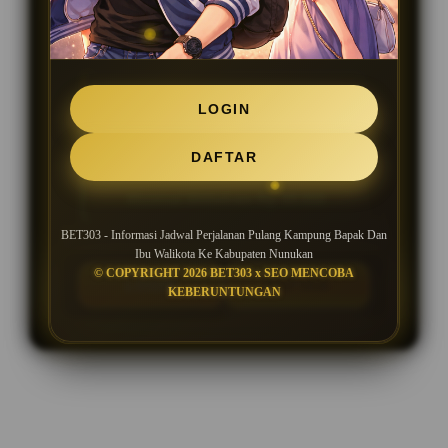
PROMO SPESIAL
BONUS NEW MEMBER UP TO 10%
LOGIN
Minimal Deposit Rp. 10.000
DAFTAR
Minimal Withdraw Rp 50.000
BET303 - Informasi Jadwal Perjalanan Pulang Kampung Bapak Dan
Ibu Walikota Ke Kabupaten Nunukan
© COPYRIGHT 2026 BET303 x SEO MENCOBA
LOGIN
DAFTAR
KEBERUNTUNGAN
Layer Popup Close