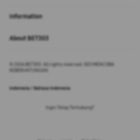
Buka
Information
Buka
About BET303
© 2026 BET303. All rights reserved. SEO MENCOBA
KEBERUNTUNGAN
Indonesia / Bahasa Indonesia
Ingin Tetap Terhubung?