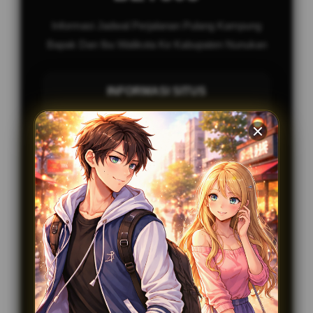
Informasi Jadwal Perjalanan Pulang Kampung
Bapak Dan Ibu Walikota Ke Kabupaten Nunukan
INFORMASI SITUS
Penilaian Pengguna
785.859.598+
Sistem Pembayaran Cash /
10
Metode
Transfer Via M-Banking
Layanan Support
24/7
Platform
Multi-Playing