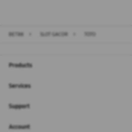
BET88
>
SLOT GACOR
>
TOTO
Buka
Footer Navigation
Products
Buka
Services
Buka
Support
Buka
Account