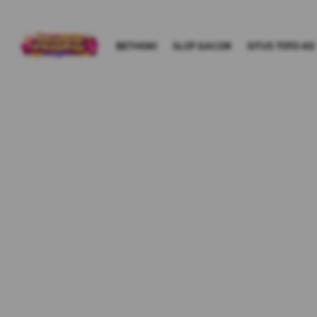
Skip
to
content
BETHOKI
SLOT GACOR
SITUS TOTO 4D