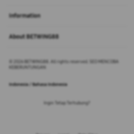
Buka
Information
Buka
About BETWING88
© 2026 BETWING88. All rights reserved. SEO MENCOBA
KEBERUNTUNGAN
Indonesia / Bahasa Indonesia
Ingin Tetap Terhubung?