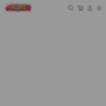
Skip
to
Cari
Troli
Login
Navigation
content