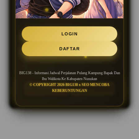
PROMO SPESIAL
BONUS NEW MEMBER UP TO 10%
LOGIN
Minimal Deposit Rp. 10.000
DAFTAR
Minimal Withdraw Rp 50.000
BIG138 - Informasi Jadwal Perjalanan Pulang Kampung Bapak Dan
Ibu Walikota Ke Kabupaten Nunukan
© COPYRIGHT 2026 BIG138 x SEO MENCOBA
LOGIN
DAFTAR
KEBERUNTUNGAN
Layer Popup Close