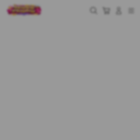
Skip
to
Cari
Troli
Login
Navigation
content