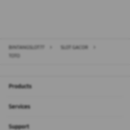
BINTANGSLOT77
>
SLOT GACOR
>
TOTO
Buka
Footer Navigation
Products
Buka
Services
Buka
Support