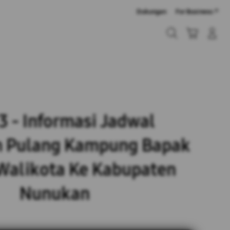
Dukungan
For Business
Cari
Troli
Login/Sign-Up
Cari
3 - Informasi Jadwal
n Pulang Kampung Bapak
 Walikota Ke Kabupaten
Nunukan