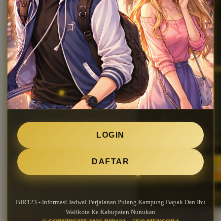
B
LOGIN
DAFTAR
BIR123 - Informasi Jadwal Perjalanan Pulang Kampung Bapak Dan Ibu
Walikota Ke Kabupaten Nunukan