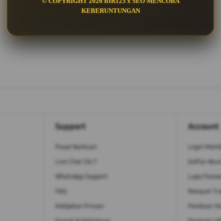
© COPYRIGHT 2026 BIR123 x SEO MENCOBA
KEBERUNTUNGAN
Support
Account
Pusat Bantuan
Login Mem
Live Chat 24/7
Daftar Aku
WhatsApp Support
Lupa Passw
FAQ
Riwayat Tr
Kebijakan Privasi
Panduan Ver