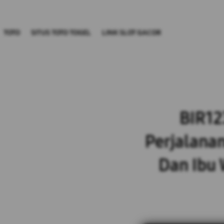
TOTO
SITUS TOTO TOGEL
LINK SLOT GACOR
BIR12
Perjalana
Dan Ibu