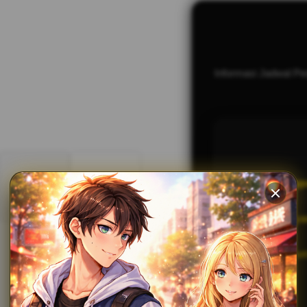
Informasi Jadwal P
+4 lebih
Penilaian Pengg
banyak
Sistem Pembayar
Layanan Suppor
Platform