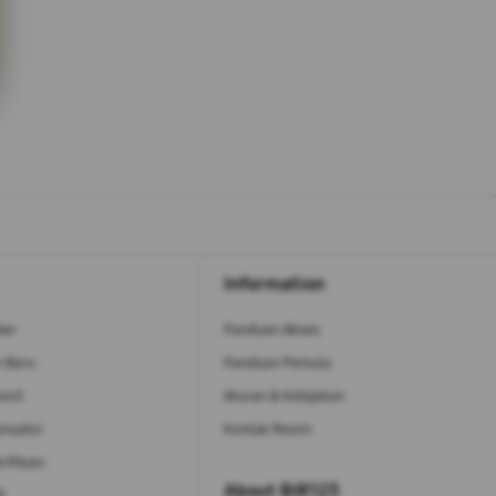
Information
ber
Panduan Akses
n Baru
Panduan Pemula
ord
Aturan & Kebijakan
ansaksi
Kontak Resmi
ifikasi
About BIR123