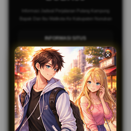
Informasi Jadwal Perjalanan Pulang Kampung
Bapak Dan Ibu Walikota Ke Kabupaten Nunukan
INFORMASI SITUS
Penilaian Pengguna
785.859.598+
Sistem Pembayaran Cash /
10
Metode
Transfer Via M-Banking
Layanan Support
24/7
Platform
Multi-Playing