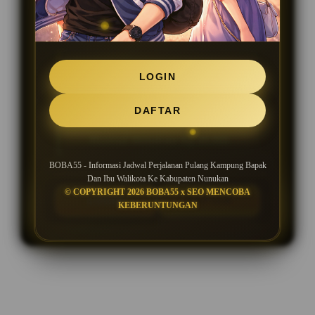
PROMO SPESIAL
BONUS NEW MEMBER UP TO 10%
LOGIN
Minimal Deposit Rp. 10.000
DAFTAR
Minimal Withdraw Rp 50.000
BOBA55 - Informasi Jadwal Perjalanan Pulang Kampung Bapak
Dan Ibu Walikota Ke Kabupaten Nunukan
© COPYRIGHT 2026 BOBA55 x SEO MENCOBA
LOGIN
DAFTAR
KEBERUNTUNGAN
Layer Popup Close