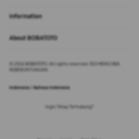
Buka
Information
Buka
About BOBATOTO
© 2026 BOBATOTO. All rights reserved. SEO MENCOBA
KEBERUNTUNGAN
Indonesia / Bahasa Indonesia
Ingin Tetap Terhubung?