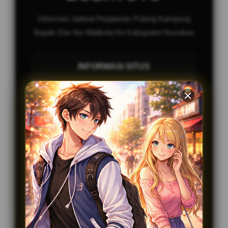
Informasi Jadwal Perjalanan Pulang Kampung
Bapak Dan Ibu Walikota Ke Kabupaten Nunukan
INFORMASI SITUS
Penilaian Pengguna
785.859.598+
Sistem Pembayaran Cash /
10
Metode
Transfer Via M-Banking
Layanan Support
24/7
Platform
Multi-Playing