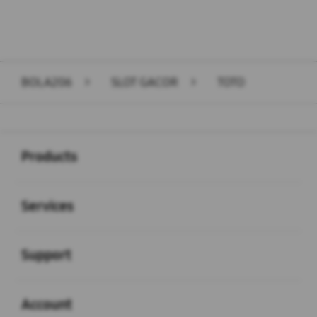
BOLA206
>
SLOT GACOR
>
TOTO
Buka
Footer Navigation
Products
Buka
Services
Buka
Support
Buka
Account