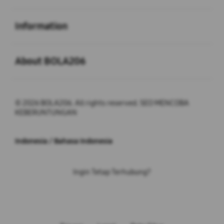
Buka
Information
Buka
About BOLA206
© 2026 BOLA206. All rights reserved. SEO MENCOBA
KEBERUNTUNGAN
Indonesia / Bahasa Indonesia
Ingin Tetap Terhubung?