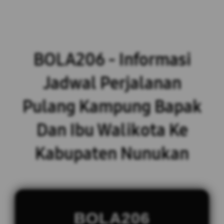
BOLA206 - Informasi
Jadwal Perjalanan
Pulang Kampung Bapak
Dan Ibu Walikota Ke
Kabupaten Nunukan
BOLA206