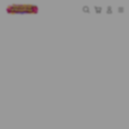
Skip
to
Cari
Troli
Login
Navigation
content