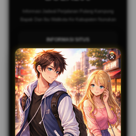
Informasi Jadwal Perjalanan Pulang Kampung
Bapak Dan Ibu Walikota Ke Kabupaten Nunukan
INFORMASI SITUS
Penilaian Pengguna
785.859.598+
Sistem Pembayaran Cash /
10
Metode
Transfer Via M-Banking
Layanan Support
24/7
Platform
Multi-Playing